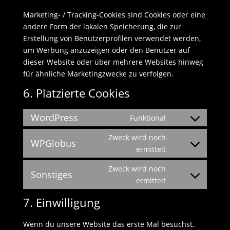
Marketing- / Tracking-Cookies sind Cookies oder eine
andere Form der lokalen Speicherung, die zur
Erstellung von Benutzerprofilen verwendet werden,
um Werbung anzuzeigen oder den Benutzer auf
dieser Website oder über mehrere Websites hinweg
für ähnliche Marketingzwecke zu verfolgen.
6. Platzierte Cookies
WordPress
Funktional
Consent
to
Zweck wird noch
WPGlobus
service
Consent
ermittelt
wordpress
to
Zweck wird noch
service
Sonstiges
Consent
ermittelt
wpglobus
to
7. Einwilligung
service
sonstiges
Wenn du unsere Website das erste Mal besuchst,