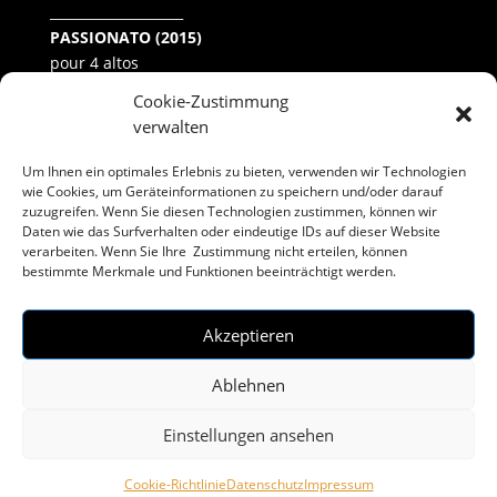
____________________
PASSIONATO (2015)
pour 4 altos
Création : 2015, Stuttgart
Cookie-Zustimmung
Andra Darzins, Quatuor d‘altos „Violissimo“
verwalten
Strube Verlag München
Um Ihnen ein optimales Erlebnis zu bieten, verwenden wir Technologien
wie Cookies, um Geräteinformationen zu speichern und/oder darauf
zuzugreifen. Wenn Sie diesen Technologien zustimmen, können wir
Daten wie das Surfverhalten oder eindeutige IDs auf dieser Website
verarbeiten. Wenn Sie Ihre Zustimmung nicht erteilen, können
bestimmte Merkmale und Funktionen beeinträchtigt werden.
imprimer
Legal Notice
Akzeptieren
Clause de non-responsabilité
La gauche
Cookie-politique(EU)
Ablehnen
Einstellungen ansehen
Copyright © Axel Ruoff
Cookie-Richtlinie
Datenschutz
Impressum