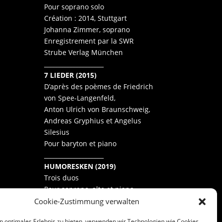
Pour soprano solo
Création : 2014, Stuttgart
Johanna Zimmer, soprano
Enregistrement par la SWR
Strube Verlag München
____________________
7 LIEDER (2015)
D’après des poèmes de Friedrich
von Spee-Langenfeld,
Anton Ulrich von Braunschweig,
Andreas Gryphius et Angelus
Silesius
Pour baryton et piano
____________________
HUMORESKEN (2019)
Trois duos
Pour soprano, alto et piano
Cookie-Zustimmung verwalten
n optimales Erlebnis zu bieten, verwenden wir Technologien wie Cookies,