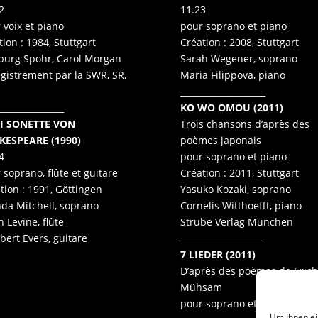
2
11.23
 voix et piano
pour soprano et piano
tion : 1984, Stuttgart
Création : 2008, Stuttgart
burg Spohr, Carol Morgan
Sarah Wegener, soprano
gistrement par la SWR, SR,
Maria Filippova, piano
____________________
_______________
KO WO OMOU (2011)
I SONETTE VON
Trois chansons d’après des
KESPEARE (1990)
poèmes japonais
4
pour soprano et piano
 soprano, flûte et guitare
Création : 2011, Stuttgart
tion : 1991, Göttingen
Yasuko Kozaki, soprano
da Mitchell, soprano
Cornelis Witthoefft, piano
n Levine, flûte
Strube Verlag München
bert Evers, guitare
____________________
7 LIEDER (2011)
D’après des poèmes de Erich
Mühsam
pour soprano et piano
Um Ihnen ei