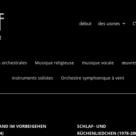
début
des usines
C
 orchestrales
Musique religieuse
musique vocale
œuvres
instruments solistes
Orchestre symphonique à vent
AND IM VORBEIGEHEN
SCHLAF- UND
4)
KÜCHENLIEDCHEN (1978-20