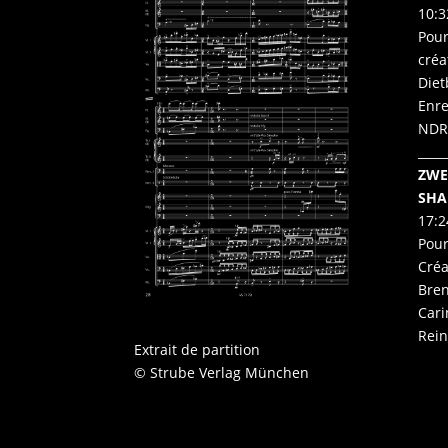
10:3
Pour
créa
Diet
Enre
NDR
_____
ZWE
SHA
17:2
Pour
Créa
Bren
Cari
Rein
Extrait de partition
© Strube Verlag München