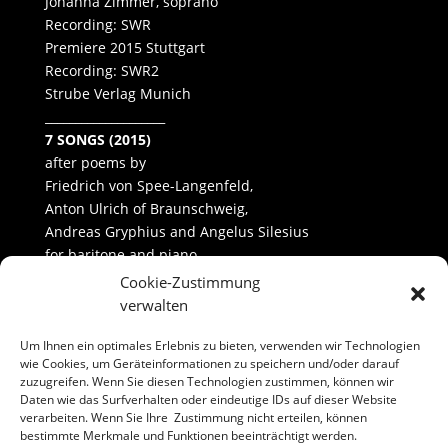
Johanna Zimmer, soprano
Recording: SWR
Premiere 2015 Stuttgart
Recording: SWR2
Strube Verlag Munich
____________________
7 SONGS (2015)
after poems by
Friedrich von Spee-Langenfeld,
Anton Ulrich of Braunschweig,
Andreas Gryphius and Angelus Silesius
for baritone and piano
____________________
Cookie-Zustimmung
HUMORESQUES (2019)
verwalten
Three duets
Um Ihnen ein optimales Erlebnis zu bieten, verwenden wir Technologien
for soprano, alto and piano
wie Cookies, um Geräteinformationen zu speichern und/oder darauf
zuzugreifen. Wenn Sie diesen Technologien zustimmen, können wir
Daten wie das Surfverhalten oder eindeutige IDs auf dieser Website
verarbeiten. Wenn Sie Ihre Zustimmung nicht erteilen, können
bestimmte Merkmale und Funktionen beeinträchtigt werden.