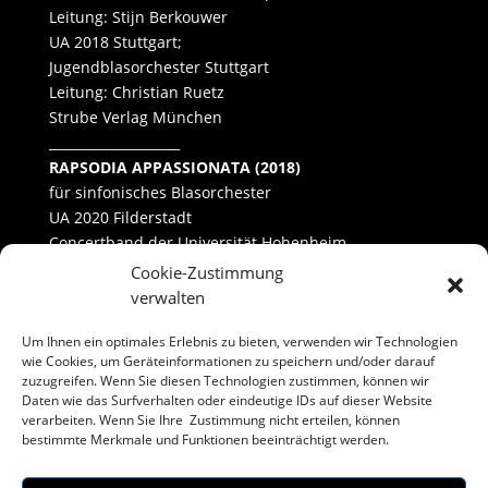
Leitung: Stijn Berkouwer
UA 2018 Stuttgart;
Jugendblasorchester Stuttgart
Leitung: Christian Ruetz
Strube Verlag München
____________________
RAPSODIA APPASSIONATA (2018)
für sinfonisches Blasorchester
UA 2020 Filderstadt
Concertband der Universität Hohenheim
Leitung: Benedict Schultheiß
Cookie-Zustimmung
verwalten
Um Ihnen ein optimales Erlebnis zu bieten, verwenden wir Technologien
wie Cookies, um Geräteinformationen zu speichern und/oder darauf
zuzugreifen. Wenn Sie diesen Technologien zustimmen, können wir
Daten wie das Surfverhalten oder eindeutige IDs auf dieser Website
verarbeiten. Wenn Sie Ihre Zustimmung nicht erteilen, können
bestimmte Merkmale und Funktionen beeinträchtigt werden.