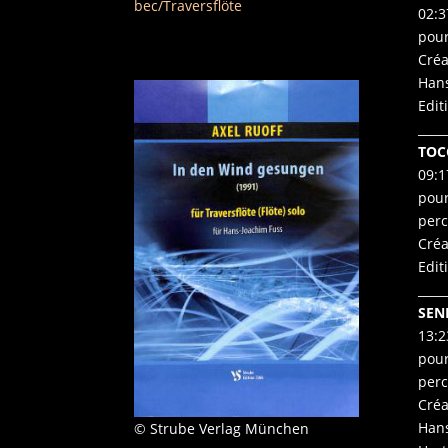
bec/Traversflöte
02:3
pour
Créa
Hans
Edit
_____
TOC
09:1
pour
perc
Créa
Edit
_____
SEN
13:2
pour
perc
Créa
Hans
© Strube Verlag München