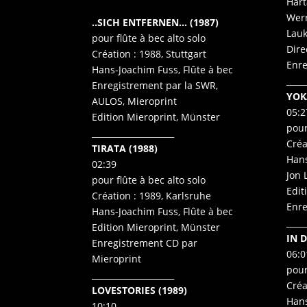
Hart
Wern
..SICH ENTFERNEN… (1987)
Lauk
pour flûte à bec alto solo
Dire
Création : 1988, Stuttgart
Enre
Hans-Joachim Fuss, Flûte à bec
_____
Enregistrement par la SWR,
YOKA
AULOS, Mieroprint
05:2
Edition Mieroprint, Münster
pour
____________________
Créa
TIRATA (1988)
Hans
02:39
Jon 
pour flûte à bec alto solo
Edit
Création : 1989, Karlsruhe
Enre
Hans-Joachim Fuss, Flûte à bec
_____
Edition Mieroprint, Münster
IN 
Enregistrement CD par
06:0
Mieroprint
pour
____________________
Créa
LOVESTORIES (1989)
Hans
10:10