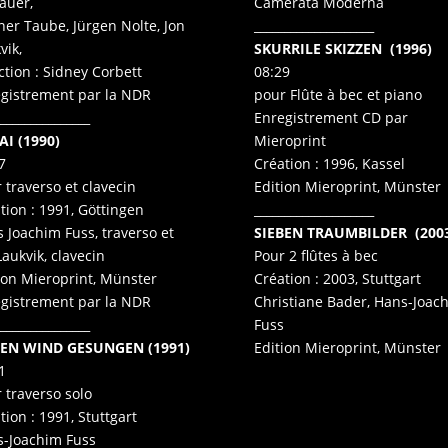
auer,
Camerata Moderna
er Taube, Jürgen Nolte, Jon
____________________
vik,
SKURRILE SKIZZEN
(1996)
ction : Sidney Corbett
08:29
gistrement par la NDR
pour Flûte à bec et piano
_______________
Enregistrement CD par
I (1990)
Mieroprint
7
Création : 1996, Kassel
 traverso et clavecin
Edition Mieroprint, Münster
tion : 1991, Göttingen
____________________
 Joachim Fuss, traverso et
SIEBEN TRAUMBILDER (200
Laukvik, clavecin
Pour 2 flûtes à bec
ion Mieroprint, Münster
Création : 2003, Stuttgart
gistrement par la NDR
Christiane Bader, Hans-Joac
_______________
Fuss
DEN WIND GESUNGEN (1991)
Edition Mieroprint, Münster
1
 traverso solo
tion : 1991, Stuttgart
-Joachim Fuss