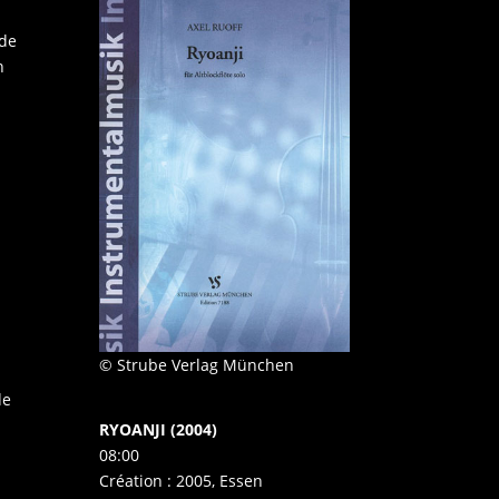
 de
n
l
© Strube Verlag München
de
RYOANJI (2004)
08:00
Création : 2005, Essen