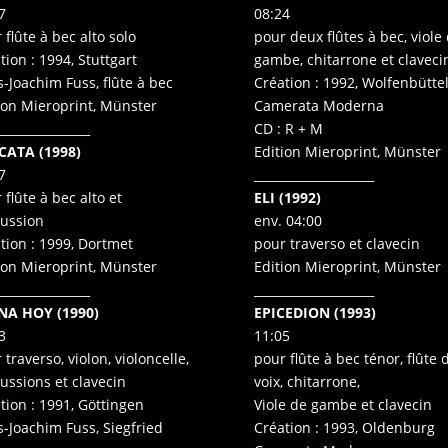
7
08:24
 flûte à bec alto solo
pour deux flûtes à bec, viole
tion : 1994, Stuttgart
gambe, chitarrone et claveci
-Joachim Fuss, flûte à bec
Création : 1992, Wolfenbütte
ion Mieroprint, Münster
Camerata Moderna
_______________
CD : R + M
CATA (1998)
Edition Mieroprint, Münster
7
____________________
 flûte à bec alto et
ELI (1992)
ussion
env. 04:00
tion : 1999, Dortmet
pour traverso et clavecin
ion Mieroprint, Münster
Edition Mieroprint, Münster
_______________
____________________
NA HOY (1990)
EPICEDION (1993)
3
11:05
 traverso, violon, violoncelle,
pour flûte à bec ténor, flûte 
ussions et clavecin
voix, chitarrone,
tion : 1991, Göttingen
Viole de gambe et clavecin
-Joachim Fuss, Siegfried
Création : 1993, Oldenburg