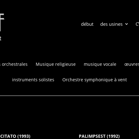
début
des usines
C
 orchestrales
Musique religieuse
musique vocale
œuvres
instruments solistes
Orchestre symphonique à vent
CITATO (1993)
PALIMPSEST (1992)